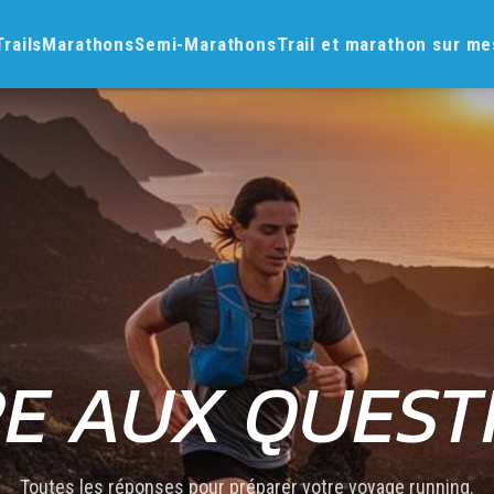
Trails
Marathons
Semi-Marathons
Trail et marathon sur m
RE AUX QUEST
Toutes les réponses pour préparer votre voyage running.