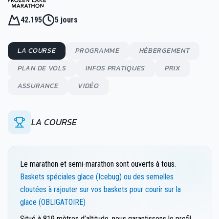
42.195
5 jours
LA COURSE
PROGRAMME
HÉBERGEMENT
PLAN DE VOLS
INFOS PRATIQUES
PRIX
ASSURANCE
VIDÉO
LA COURSE
Le marathon et semi-marathon sont ouverts à tous.
Baskets spéciales glace (Icebug) ou des semelles
cloutées à rajouter sur vos baskets pour courir sur la
glace (OBLIGATOIRE)
Situé à 819 mètres d’altitude, nous garantissons le profil